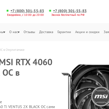
+7 (800) 301-55-83
+7 (800) 301-55-83
Ежедневно, с 10:00 до 20:00
Звонок бесплатный по РФ
ны
О нас
Отзывы
Доставка
Гарантии
Акции и скидки
Зая
OC в Стерлитамаке
MSI RTX 4060
 OC в
е
60 Ti VENTUS 2X BLACK OC сами