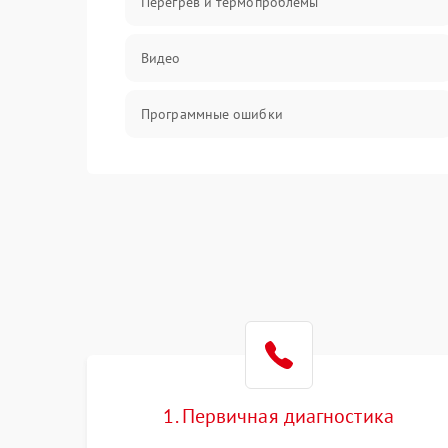
Перегрев и термопроблемы
Видео
Программные ошибки
Интерфейсные и коммуникационные
проблемы
Питание
Электропитание
ПО
Электронные компоненты
1. Первичная диагностика