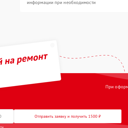
информации при необходимости
й на ремонт
При оформл
Отправить заявку и получить 1500 ₽
сти