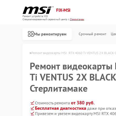
FIX-MSI
Ремонт устройств MSI
Специализированный cервисный центр г.
Стерлитамак
Мы ремонтируем
Срочный ремонт
Це
 MSI в Стерлитамаке
Ремонт видеокарты MSI  RTX 4060 Ti VENTUS 2X BLACK 
Ремонт видеокарты 
Ti VENTUS 2X BLACK
Стерлитамаке
от 380 руб.
Стоимость ремонта
Бесплатная диагностика
даже при отказ
Привезем и увезем видеокарту MSI RTX 40
Ремонт игровых консолей MSI