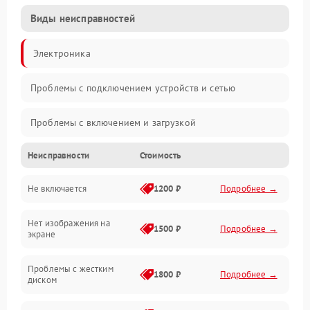
Виды неисправностей
Электроника
Проблемы с подключением устройств и сетью
Проблемы с включением и загрузкой
Неисправности
Стоимость
Проблемы с изображением и монитором
Не включается
1200 ₽
Подробнее →
Проблемы с производительностью и стабильностью
Нет изображения на
Прочие специфичные проблемы
1500 ₽
Подробнее →
экране
Проблемы с хранением данных
Проблемы с жестким
1800 ₽
Подробнее →
диском
Механические повреждения