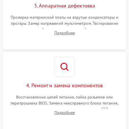
3. Аппаратная дефектовка
Проверка материнской платы на вздутые конденсаторы и
прогары. Замер напряжений мультиметром. Тестирование
оперативной памяти и накопителей с помощью
Подробнее
диагностического ПО для выявления сбойных секторов и
ошибок.
4. Ремонт и замена компонентов
Восстановление цепей питания, пайка разъемов или
перепрошивка BIOS. Замена неисправного блока питания,
видеокарты, процессора или установка нового SSD для
Подробнее
восстановления и повышения скорости работы системы.