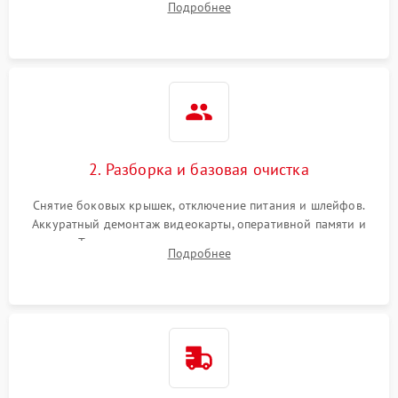
Подробнее
локализации базовых неисправностей без полного разбора.
2. Разборка и базовая очистка
Снятие боковых крышек, отключение питания и шлейфов.
Аккуратный демонтаж видеокарты, оперативной памяти и
кулеров. Тщательная очистка корпуса и радиаторов от пыли
Подробнее
с помощью сжатого воздуха для предотвращения
замыканий.