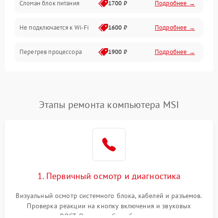
Сломан блок питания
1700 ₽
Подробнее →
Программное обеспечение
Не подключается к Wi-Fi
1600 ₽
Подробнее →
Аудио
Перегрев процессора
1900 ₽
Подробнее →
Проблемы с видеокартой
1800 ₽
Подробнее →
Проблемы с
Этапы ремонта компьютера MSI
подключением внешних
1400 ₽
Подробнее →
устройств
Не работает система
1700 ₽
Подробнее →
охлаждения
Ошибки в работе
1. Первичный осмотр и диагностика
1500 ₽
Подробнее →
оперативной памяти
Визуальный осмотр системного блока, кабелей и разъемов.
Не распознается USB-порт
1300 ₽
Подробнее →
Проверка реакции на кнопку включения и звуковых
сигналов POST. Оценка работы блока питания для