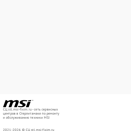
СЦ stl.msi-fixim.ru - сеть сервисных
центров в Стерлитамаке по ремонту
и обслуживанию техники MSI
2021-2026 © СЦ stl.msi-fixim.ru