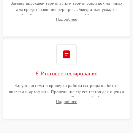
Замена высохшей термопасты и термопрокладок на чипах
для предотвращения перегрева. Аккуратная укладка
кабелей, подключение хрупких шлейфов матрицы и
Подробнее
надежная фиксация всех элементов внутри корпуса
моноблока.
6. Итоговое тестирование
Запуск системы и проверка работы матрицы на битые
пиксели и артефакты. Проведение стресс-тестов для оценки
эффективности охлаждения. Проверка Wi-Fi, камеры,
Подробнее
микрофона и всех портов перед выдачей устройства.