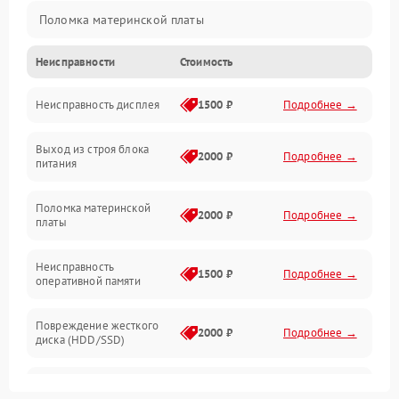
Поломка материнской платы
Неисправности
Стоимость
Неисправность системы охлаждения
Неисправность дисплея
1500 ₽
Подробнее →
Неисправность BIOS
Выход из строя блока
Повреждение корпуса
2000 ₽
Подробнее →
питания
Поломка аудиосистемы (динамики, разъёмы)
Поломка материнской
2000 ₽
Подробнее →
платы
Неисправность Wi-Fi модуля
Неисправность
1500 ₽
Подробнее →
оперативной памяти
Повреждение разъёмов (USB, HDMI и др.)
Повреждение жесткого
Поломка видеокарты
2000 ₽
Подробнее →
диска (HDD/SSD)
Неисправность процессора
Неисправность
2500 ₽
Подробнее →
процессора