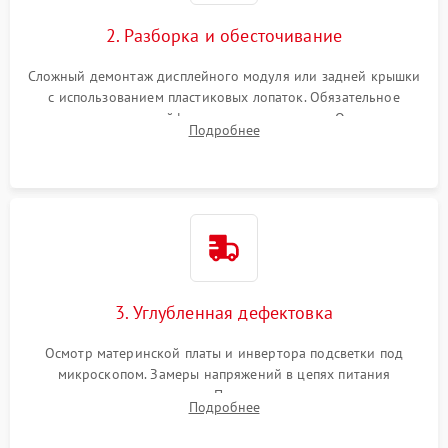
Повреждение внутренних проводов
2. Разборка и обесточивание
Поломка батареи (если
2000 ₽
Подробнее →
есть)
Сложный демонтаж дисплейного модуля или задней крышки
Механические повреждения
с использованием пластиковых лопаток. Обязательное
Неисправность тачпада
отключение шлейфов матрицы и питания. Очистка
1500 ₽
Подробнее →
(если есть)
Подробнее
массивной системы охлаждения от скопившейся пыли.
Поломка веб-камеры
1000 ₽
Подробнее →
Неисправность
1000 ₽
Подробнее →
микрофона
Повреждение внутренних
1000 ₽
Подробнее →
3. Углубленная дефектовка
проводов
Осмотр материнской платы и инвертора подсветки под
Неисправность BIOS
1500 ₽
Подробнее →
микроскопом. Замеры напряжений в цепях питания
процессора и видеокарты. Проверка состояния жесткого
Подробнее
диска и оперативной памяти с помощью POST-карт и
мультиметра.