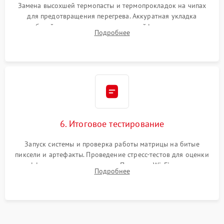
Замена высохшей термопасты и термопрокладок на чипах
для предотвращения перегрева. Аккуратная укладка
кабелей, подключение хрупких шлейфов матрицы и
Подробнее
надежная фиксация всех элементов внутри корпуса
моноблока.
6. Итоговое тестирование
Запуск системы и проверка работы матрицы на битые
пиксели и артефакты. Проведение стресс-тестов для оценки
эффективности охлаждения. Проверка Wi-Fi, камеры,
Подробнее
микрофона и всех портов перед выдачей устройства.