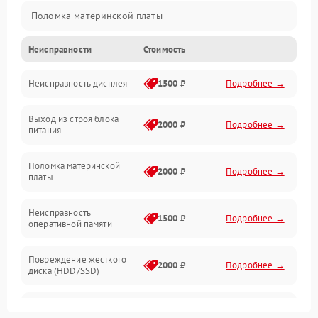
Поломка материнской платы
Неисправности
Стоимость
Неисправность системы охлаждения
Неисправность дисплея
1500 ₽
Подробнее →
Неисправность BIOS
Выход из строя блока
Повреждение корпуса
2000 ₽
Подробнее →
питания
Поломка аудиосистемы (динамики, разъёмы)
Поломка материнской
2000 ₽
Подробнее →
платы
Неисправность Wi-Fi модуля
Неисправность
1500 ₽
Подробнее →
оперативной памяти
Повреждение разъёмов (USB, HDMI и др.)
Повреждение жесткого
Поломка видеокарты
2000 ₽
Подробнее →
диска (HDD/SSD)
Неисправность процессора
Неисправность
2500 ₽
Подробнее →
процессора