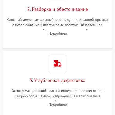
Повреждение внутренних проводов
2. Разборка и обесточивание
Поломка батареи (если
2000 ₽
Подробнее →
есть)
Сложный демонтаж дисплейного модуля или задней крышки
Механические повреждения
с использованием пластиковых лопаток. Обязательное
Неисправность тачпада
отключение шлейфов матрицы и питания. Очистка
1500 ₽
Подробнее →
(если есть)
Подробнее
массивной системы охлаждения от скопившейся пыли.
Поломка веб-камеры
1000 ₽
Подробнее →
Неисправность
1000 ₽
Подробнее →
микрофона
Повреждение внутренних
1000 ₽
Подробнее →
3. Углубленная дефектовка
проводов
Осмотр материнской платы и инвертора подсветки под
Неисправность BIOS
1500 ₽
Подробнее →
микроскопом. Замеры напряжений в цепях питания
процессора и видеокарты. Проверка состояния жесткого
Подробнее
диска и оперативной памяти с помощью POST-карт и
мультиметра.