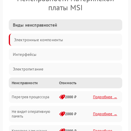
платы MSI
Виды неисправностей
Электронные компоненты
Интерфейсы
Электропитание
Неисправности
Стоимость
Корпус/Герметичность
Перегрев процессора
2000 ₽
Подробнее →
Механика
Не видит оперативную
ПО/Микропрограмма
2000 ₽
Подробнее →
память
Короткое замыкание
3000 ₽
Подробнее →