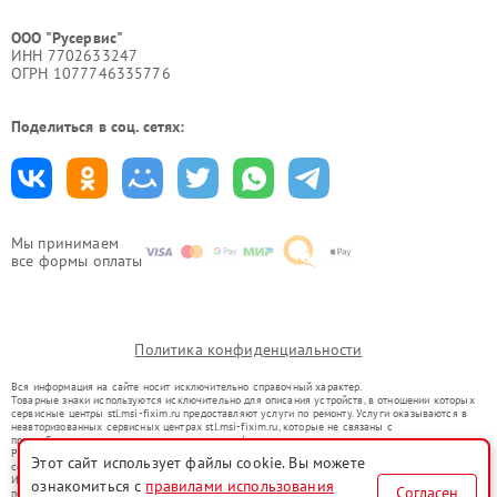
ООО "Русервис"
ИНН 7702633247
ОГРН 1077746335776
Поделиться в соц. сетях:
Мы принимаем
все формы оплаты
Политика конфиденциальности
Вся информация на сайте носит исключительно справочный характер.
Товарные знаки используются исключительно для описания устройств, в отношении которых
сервисные центры stl.msi-fixim.ru предоставляют услуги по ремонту. Услуги оказываются в
неавторизованных сервисных центрах stl.msi-fixim.ru, которые не связаны с
правообладателями товарных знаков или их официальными представителями.
Ремонт осуществляется для устройств, уже введенных в гражданский оборот в соответствии
Этот сайт использует файлы cookie. Вы можете
со статьей 1487 ГК РФ.
Использование товарных знаков не преследует цели индивидуализации услуг или введения
ознакомиться с
правилами использования
Согласен
потребителей в заблуждение, а служит для информирования о предоставляемых услугах по